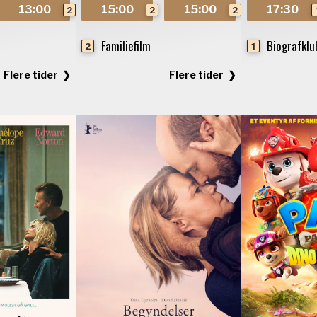
13:00
15:00
15:00
17:30
2
2
2
Familiefilm
Biografkl
2
1