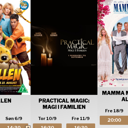
MAMMA MI
A
LLEN
PRACTICAL MAGIC:
MAGI I FAMILIEN
Fre 18/9
Søn 6/9
Tor 10/9
Fre 11/9
20:00
14:30
16:30
16:30
2