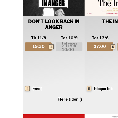
DON'T LOOK BACK IN
THE I
ANGER
Tir 11/8
Tor 10/9
Tor 13/8
Tid vises
d.
11/08
19:30
17:00
4
5
10:00
Event
Filmporten
4
5