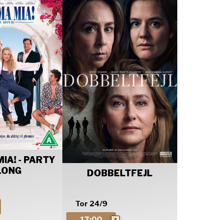
A! - PARTY
LONG
DOBBELTFEJL
Tor 24/9
17:00
1