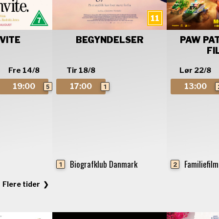
NVITE
BEGYNDELSER
PAW PAT
FI
Fre 14/8
Tir 18/8
Lør 22/8
19:00
17:00
13:00
5
1
Biografklub Danmark
Familiefilm
1
2