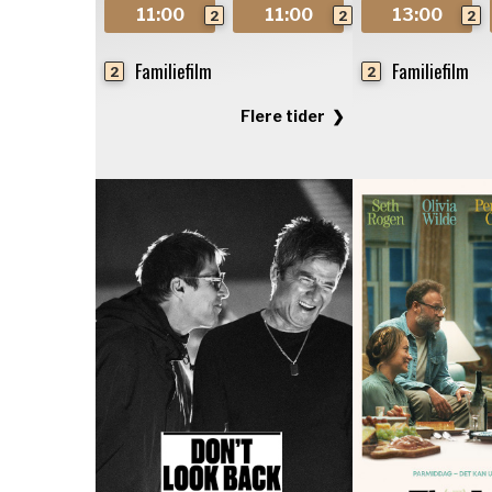
11:00
11:00
13:00
2
2
2
Familiefilm
Familiefilm
2
2