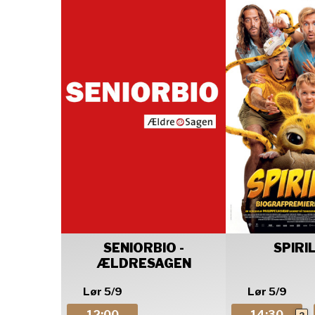
SENIORBIO -
SPIRI
ÆLDRESAGEN
Lør 5/9
Lør 5/9
12:00
14:30
2