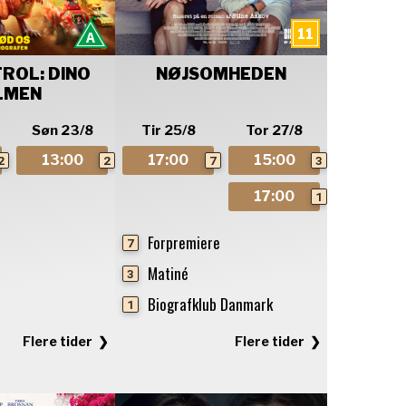
ROL: DINO
NØJSOMHEDEN
LMEN
Søn 23/8
Tir 25/8
Tor 27/8
13:00
17:00
15:00
2
2
7
3
17:00
1
Forpremiere
7
Matiné
3
Biografklub Danmark
1