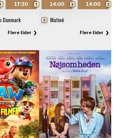
17:30
14:00
14:00
1
1
3
3
ub Danmark
Matiné
3