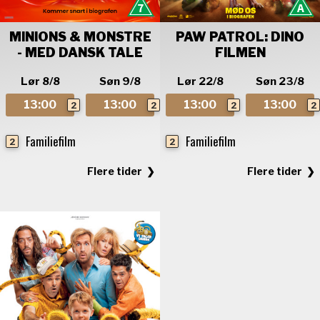
MINIONS & MONSTRE
PAW PATROL: DINO
- MED DANSK TALE
FILMEN
Lør 8/8
Søn 9/8
Lør 22/8
Søn 23/8
13:00
13:00
13:00
13:00
2
2
2
2
Familiefilm
Familiefilm
2
2