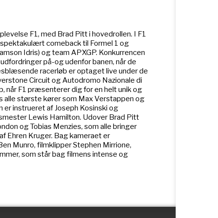
velse F1, med Brad Pitt i hovedrollen. I F1
 spektakulært comeback til Formel 1 og
(Damson Idris) og team APXGP. Konkurrencen
 udfordringer på-og udenfor banen, når de
æsblæsende racerløb er optaget live under de
verstone Circuit og Autodromo Nazionale di
p, når F1 præsenterer dig for en helt unik og
ns alle største kører som Max Verstappen og
er instrueret af Joseph Kosinski og
ensmester Lewis Hamilton. Udover Brad Pitt
Condon og Tobias Menzies, som alle bringer
r af Ehren Kruger. Bag kameraet er
Ben Munro, filmklipper Stephen Mirrione,
mmer, som står bag filmens intense og