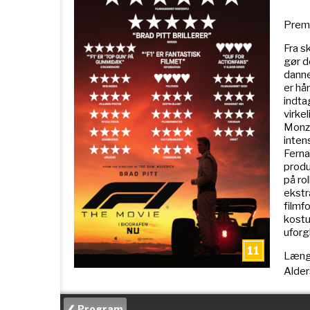
Premi
Fra s
gør d
danne
er hå
indta
virke
Monza
inten
Ferna
produ
på ro
ekstr
filmf
kostu
uforg
Læng
Alde
❮ Program