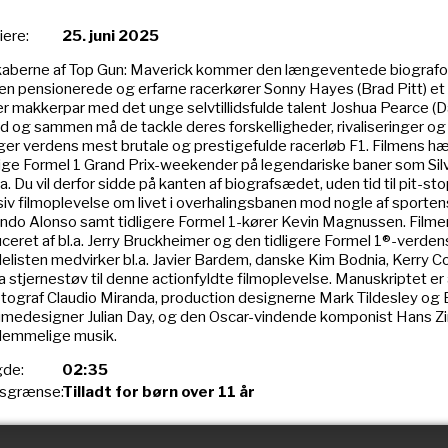
ere:
25. juni 2025
kaberne af Top Gun: Maverick kommer den længeventede biografople
en pensionerede og erfarne racerkører Sonny Hayes (Brad Pitt) et
r makkerpar med det unge selvtillidsfulde talent Joshua Pearce 
rd og sammen må de tackle deres forskelligheder, rivaliseringer og
ger verdens mest brutale og prestigefulde racerløb F1. Filmens h
lige Formel 1 Grand Prix-weekender på legendariske baner som Sil
. Du vil derfor sidde på kanten af biografsædet, uden tid til pit-sto
siv filmoplevelse om livet i overhalingsbanen mod nogle af sporte
ndo Alonso samt tidligere Formel 1-kører Kevin Magnussen. Filmen 
ceret af bl.a. Jerry Bruckheimer og den tidligere Formel 1®-verd
llelisten medvirker bl.a. Javier Bardem, danske Kim Bodnia, Kerry 
a stjernestøv til denne actionfyldte filmoplevelse. Manuskriptet e
otograf Claudio Miranda, production designerne Mark Tildesley og 
medesigner Julian Day, og den Oscar-vindende komponist Hans Zi
lemmelige musik.
de:
02:35
rsgrænse:
Tilladt for børn over 11 år