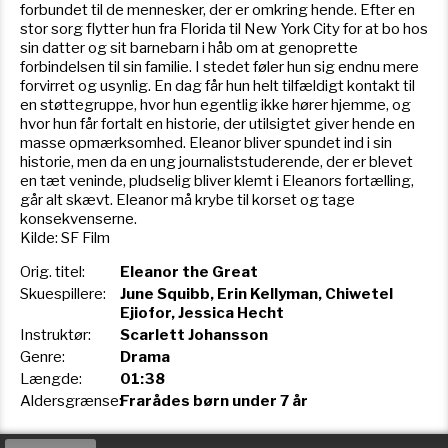
forbundet til de mennesker, der er omkring hende. Efter en
stor sorg flytter hun fra Florida til New York City for at bo hos
sin datter og sit barnebarn i håb om at genoprette
forbindelsen til sin familie. I stedet føler hun sig endnu mere
forvirret og usynlig. En dag får hun helt tilfældigt kontakt til
en støttegruppe, hvor hun egentlig ikke hører hjemme, og
hvor hun får fortalt en historie, der utilsigtet giver hende en
masse opmærksomhed. Eleanor bliver spundet ind i sin
historie, men da en ung journaliststuderende, der er blevet
en tæt veninde, pludselig bliver klemt i Eleanors fortælling,
går alt skævt. Eleanor må krybe til korset og tage
konsekvenserne.
Kilde: SF Film
Orig. titel:
Eleanor the Great
Skuespillere:
June Squibb, Erin Kellyman, Chiwetel
Ejiofor, Jessica Hecht
Instruktør:
Scarlett Johansson
Genre:
Drama
Længde:
01:38
Aldersgrænse:
Frarådes børn under 7 år