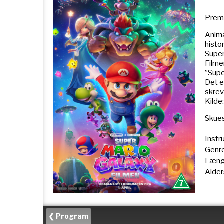
Premi
Anima
histo
Super
Filme
”Supe
Det e
skrev
Kilde
Skues
Instr
Genre
Læng
Alde
❮ Program