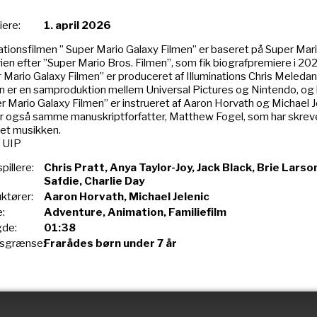
ere:
1. april 2026
tionsfilmen ” Super Mario Galaxy Filmen” er baseret på Super Mari
rien efter ”Super Mario Bros. Filmen”, som fik biografpremiere i 20
 Mario Galaxy Filmen” er produceret af Illuminations Chris Meled
n er en samproduktion mellem Universal Pictures og Nintendo, og bl
r Mario Galaxy Filmen” er instrueret af Aaron Horvath og Michael J
r også samme manuskriptforfatter, Matthew Fogel, som har skrevet
et musikken.
: UIP
pillere:
Chris Pratt, Anya Taylor-Joy, Jack Black, Brie Lars
Safdie, Charlie Day
uktører:
Aaron Horvath, Michael Jelenic
:
Adventure, Animation, Familiefilm
de:
01:38
rsgrænse:
Frarådes børn under 7 år