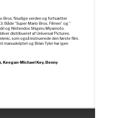
o Bros. finurlige verden og fortsætter
23. Både ”Super Mario Bros. Filmen” og ”
andri og Nintendos Shigeru Miyamoto.
iver distribueret af Universal Pictures.
elenic, som også instruerede den første film.
 manuskriptet og Brian Tyler har igen
on, Keegan-Michael Key, Benny