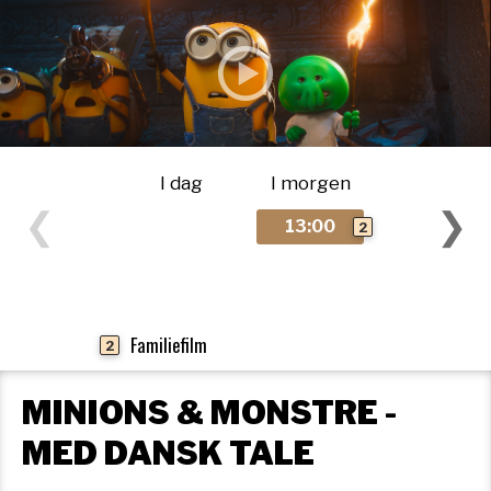
I dag
I morgen
❮
❯
13:00
2
Familiefilm
2
MINIONS & MONSTRE -
MED DANSK TALE