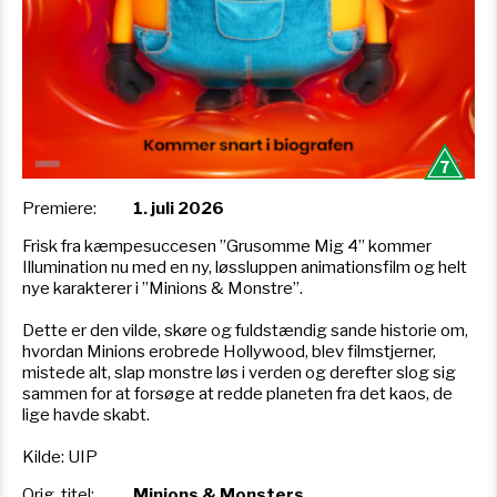
Premiere:
1. juli 2026
Frisk fra kæmpesuccesen ”Grusomme Mig 4” kommer
Illumination nu med en ny, løssluppen animationsfilm og helt
nye karakterer i ”Minions & Monstre”.
Dette er den vilde, skøre og fuldstændig sande historie om,
hvordan Minions erobrede Hollywood, blev filmstjerner,
mistede alt, slap monstre løs i verden og derefter slog sig
sammen for at forsøge at redde planeten fra det kaos, de
lige havde skabt.
Kilde: UIP
Orig. titel:
Minions & Monsters