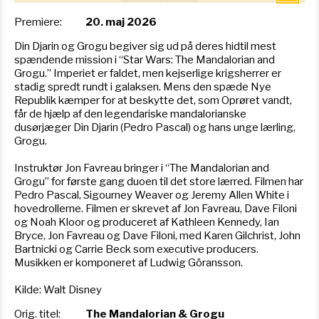
Premiere:
20. maj 2026
Din Djarin og Grogu begiver sig ud på deres hidtil mest
spændende mission i “Star Wars: The Mandalorian and
Grogu.” Imperiet er faldet, men kejserlige krigsherrer er
stadig spredt rundt i galaksen. Mens den spæde Nye
Republik kæmper for at beskytte det, som Oprøret vandt,
får de hjælp af den legendariske mandalorianske
dusørjæger Din Djarin (Pedro Pascal) og hans unge lærling,
Grogu.
Instruktør Jon Favreau bringer i “The Mandalorian and
Grogu” for første gang duoen til det store lærred. Filmen har
Pedro Pascal, Sigourney Weaver og Jeremy Allen White i
hovedrollerne. Filmen er skrevet af Jon Favreau, Dave Filoni
og Noah Kloor og produceret af Kathleen Kennedy, Ian
Bryce, Jon Favreau og Dave Filoni, med Karen Gilchrist, John
Bartnicki og Carrie Beck som executive producers.
Musikken er komponeret af Ludwig Göransson.
Kilde: Walt Disney
Orig. titel:
The Mandalorian & Grogu