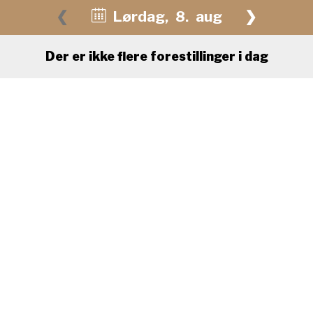
❮
Lørdag
,
8.
aug
❯
Der er ikke flere forestillinger i dag
August 2026
Man
Tirs
Ons
Tors
Fre
Lør
Søn
27
28
29
30
31
1
2
3
4
5
6
7
8
9
10
11
12
13
14
15
16
17
18
19
20
21
22
23
24
25
26
27
28
29
30
31
1
2
3
4
5
6