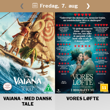
❮
Fredag
,
7.
aug
❯
August 2026
Man
Tirs
Ons
Tors
Fre
Lør
Søn
27
28
29
30
31
1
2
3
4
5
6
7
8
9
10
11
12
13
14
15
16
17
18
19
20
21
22
23
24
25
26
27
28
29
30
31
1
2
3
4
5
6
VAIANA - MED DANSK
VORES LØFTE
TALE