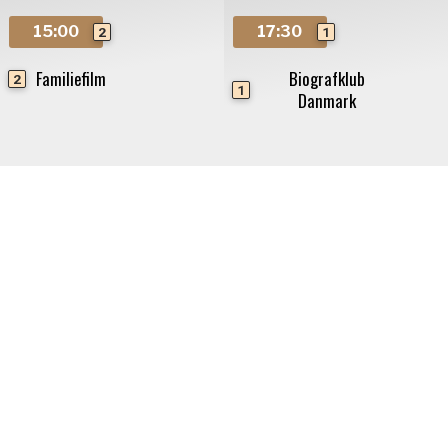
15:00
17:30
2
1
Familiefilm
Biografklub
2
1
Danmark