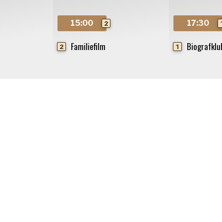
15:00
17:30
2
Familiefilm
Biografkl
2
1