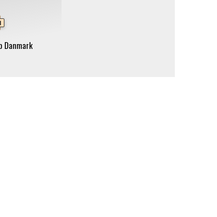
1
ub Danmark