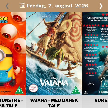
❮
Fredag
,
7.
august
2026
❯
August 2026
Man
Tirs
Ons
Tors
Fre
Lør
Søn
27
28
29
30
31
1
2
3
4
5
6
7
8
9
10
11
12
13
14
15
16
17
18
19
20
21
22
23
24
25
26
27
28
29
30
31
1
2
3
4
5
6
MONSTRE -
VAIANA - MED DANSK
VORE
SK TALE
TALE